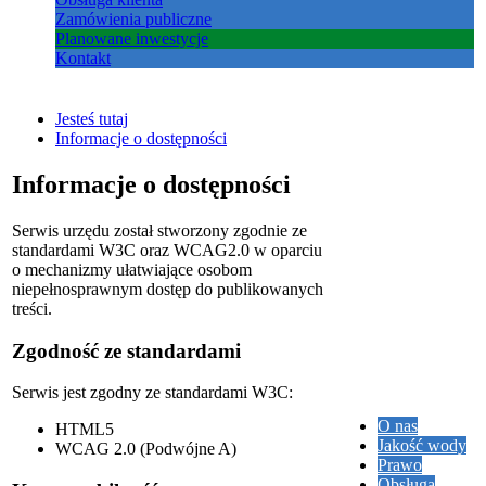
Zamówienia publiczne
Planowane inwestycje
Kontakt
Jesteś tutaj
Informacje o dostępności
Informacje o dostępności
Serwis urzędu został stworzony zgodnie ze
standardami W3C oraz WCAG2.0 w oparciu
o mechanizmy ułatwiające osobom
niepełnosprawnym dostęp do publikowanych
treści.
Zgodność ze standardami
Serwis jest zgodny ze standardami W3C:
O nas
HTML5
Jakość wody
WCAG 2.0 (Podwójne A)
Prawo
Obsługa