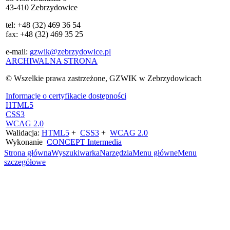
43-410 Zebrzydowice
tel: +48 (32) 469 36 54
fax: +48 (32) 469 35 25
e-mail:
gzwik@zebrzydowice.pl
ARCHIWALNA STRONA
© Wszelkie prawa zastrzeżone, GZWIK w Zebrzydowicach
Informacje o certyfikacie dostępności
HTML5
CSS3
WCAG 2.0
Walidacja:
HTML5
+
CSS3
+
WCAG 2.0
Wykonanie
CONCEPT
Intermedia
Strona główna
Wyszukiwarka
Narzędzia
Menu główne
Menu
szczegółowe