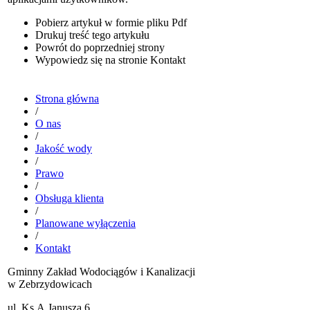
Pobierz artykuł w formie pliku
Pdf
Drukuj
treść tego artykułu
Powrót
do poprzedniej strony
Wypowiedz się
na stronie Kontakt
Strona główna
/
O nas
/
Jakość wody
/
Prawo
/
Obsługa klienta
/
Planowane wyłączenia
/
Kontakt
Gminny Zakład Wodociągów i Kanalizacji
w Zebrzydowicach
ul. Ks.A.Janusza 6