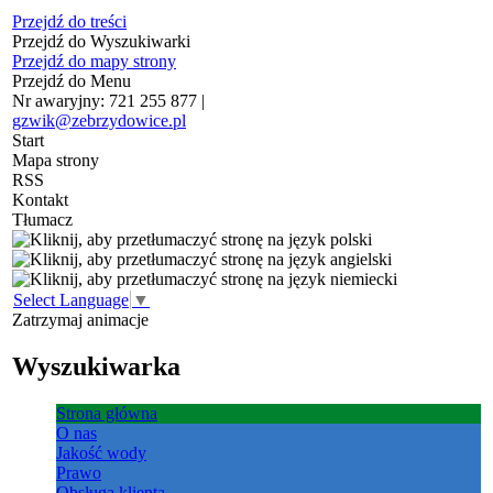
Przejdź do treści
Przejdź do Wyszukiwarki
Przejdź do mapy strony
Przejdź do Menu
Nr awaryjny: 721 255 877 |
gzwik@zebrzydowice.pl
Start
Mapa strony
RSS
Kontakt
Tłumacz
Select Language
▼
Zatrzymaj animacje
Wyszukiwarka
Strona główna
O nas
Jakość wody
Prawo
Obsługa klienta