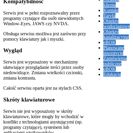
Kompatybilność
klienta
Kontakt
Serwis jest w pełni rozpoznawalny przez
Taryfa
programy czytające dla osób niewidomych
Obiekty
Window-Eyes, JAWS czy NVDA.
wodociągowe
Obiekty
Obsługa serwisu możliwa jest zarówno przy
kanalizacyjne
pomocy klawiatury jak i myszki.
eBOK
Planowane
Wygląd
inwestycje
Zamówienia
Serwis jest wyposażony w mechanizmy
publiczne
ułatwiające przeglądanie treści przez osoby
eBOK
niedowidzące. Zmiana wielkości czcionki,
Edukacja
zmiana kontrastu.
Całość serwisu oparta jest na stylach CSS.
Skróty klawiaturowe
Serwis nie jest wyposażony w skróty
klawiaturowe, które mogły by wchodzić w
konflikt z technologiami asystującymi (np.
programy czytające), systemem lub
aplikacjami użytkowników.