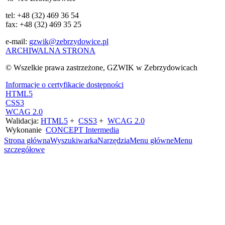
tel: +48 (32) 469 36 54
fax: +48 (32) 469 35 25
e-mail:
gzwik@zebrzydowice.pl
ARCHIWALNA STRONA
© Wszelkie prawa zastrzeżone, GZWIK w Zebrzydowicach
Informacje o certyfikacie dostępności
HTML5
CSS3
WCAG 2.0
Walidacja:
HTML5
+
CSS3
+
WCAG 2.0
Wykonanie
CONCEPT
Intermedia
Strona główna
Wyszukiwarka
Narzędzia
Menu główne
Menu
szczegółowe