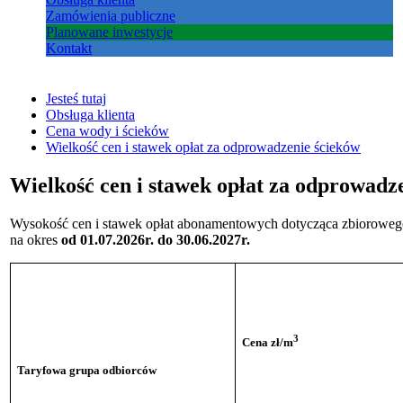
Zamówienia publiczne
Planowane inwestycje
Kontakt
Jesteś tutaj
Obsługa klienta
Cena wody i ścieków
Wielkość cen i stawek opłat za odprowadzenie ścieków
Wielkość cen i stawek opłat za odprowadz
Wysokość cen i stawek opłat abonamentowych dotycząca zbiorowe
na okres
od 01.07.2026r. do 30.06.2027r.
3
Cena zł/m
Taryfowa grupa odbiorców