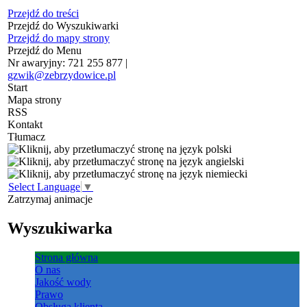
Przejdź do treści
Przejdź do Wyszukiwarki
Przejdź do mapy strony
Przejdź do Menu
Nr awaryjny: 721 255 877 |
gzwik@zebrzydowice.pl
Start
Mapa strony
RSS
Kontakt
Tłumacz
Select Language
▼
Zatrzymaj animacje
Wyszukiwarka
Strona główna
O nas
Jakość wody
Prawo
Obsługa klienta